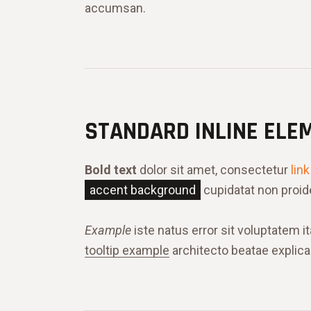
accumsan.
STANDARD INLINE ELE
Bold text
dolor sit amet, consectetur
link
accent background
cupidatat non proide
Example
iste natus error sit voluptatem 
tooltip example
architecto beatae explica