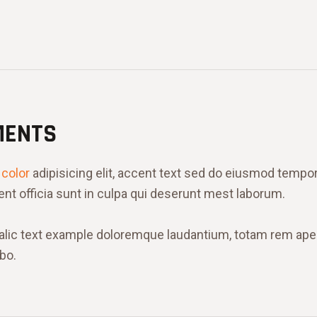
MENTS
 color
adipisicing elit, accent text sed do eiusmod tempo
nt officia sunt in culpa qui deserunt mest laborum.
italic text example doloremque laudantium, totam rem aper
bo.