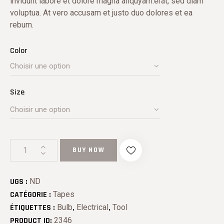
invidunt labore et dolore magna aliquyam.erat, sed diam
voluptua. At vero accusam et justo duo dolores et ea
rebum.
Color
Size
BUY NOW
UGS :
ND
CATÉGORIE :
Tapes
ÉTIQUETTES :
Bulb
,
Electrical
,
Tool
PRODUCT ID:
2346