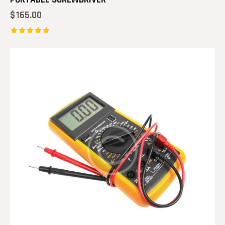
$
165.00
Note
5.00
sur 5