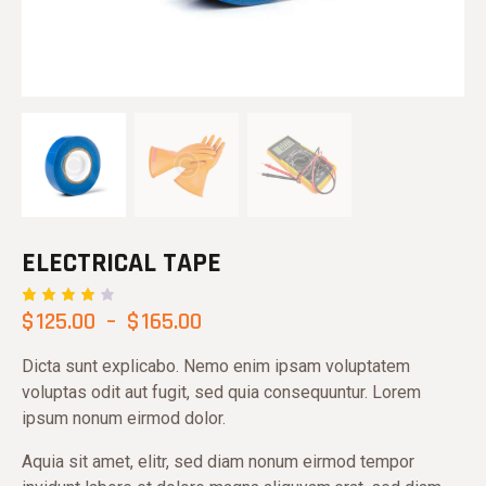
ELECTRICAL TAPE
$
125.00
–
$
165.00
Noté
1
4.00
sur 5
basé
Dicta sunt explicabo. Nemo enim ipsam voluptatem
sur
voluptas odit aut fugit, sed quia consequuntur. Lorem
notatio
n
ipsum nonum eirmod dolor.
client
Aquia sit amet, elitr, sed diam nonum eirmod tempor