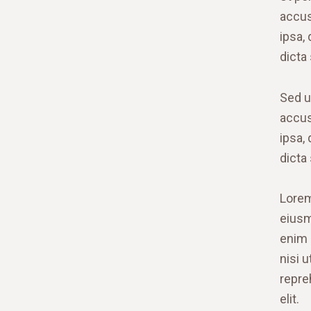
accus
ipsa, 
dicta
Sed u
accus
ipsa, 
dicta
Lorem
eiusm
enim 
nisi 
repre
elit.