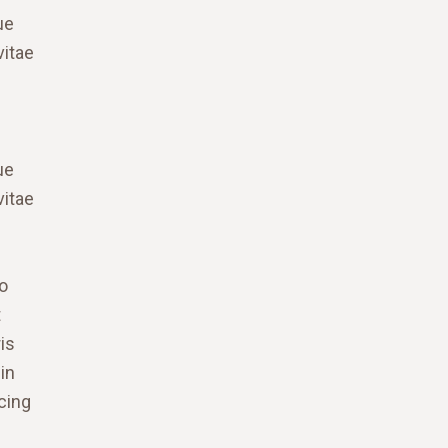
ue
vitae
ue
vitae
do
t
is
in
cing