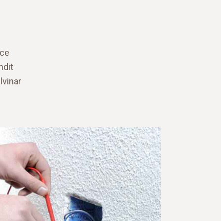
sce
ndit
lvinar