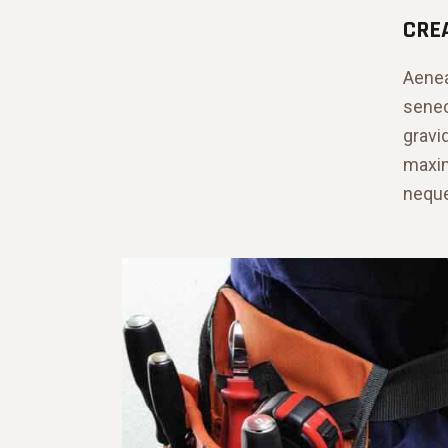
CRE
Aenea
senec
gravid
maxim
neque 