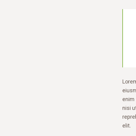
Lorem
eiusm
enim 
nisi 
repre
elit.