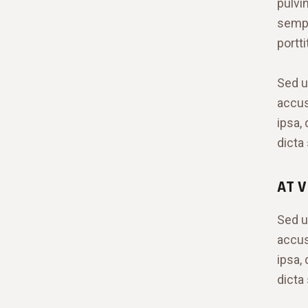
pulvi
sempe
portt
Sed u
accus
ipsa, 
dicta
AT 
Sed u
accus
ipsa, 
dicta