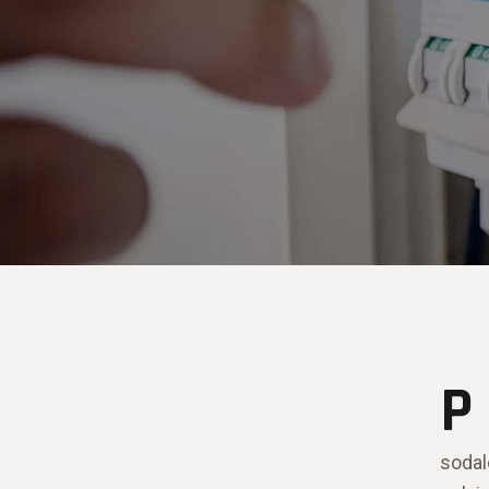
P
sodal