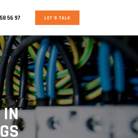
458 56 97
LET'S TALK
 IN
NGS