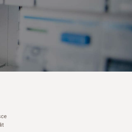
sce
it